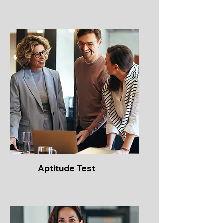
Aptitude Test