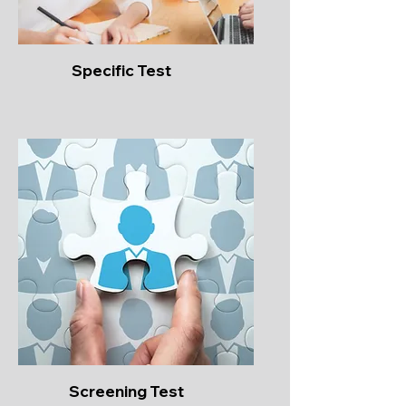
Specific Test
Screening Test