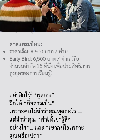
สถานที่: M.I.S.S.CONSULT CO., LTD.
อาคารวานิชเพลซ อารีย์ ชั้น 14, 1401
ถนนพหลโยธิน สามเสนใน เขต
พญาไท กรุงเทพมหานคร 10400
ค่าลงทะเบียน:
ราคาเต็ม: 8,500 บาท / ท่าน
Early Bird: 6,500 บาท / ท่าน (รับ
จำนวนจำกัด 15 ที่นั่ง เพื่อประสิทธิภาพ
สูงสุดของการเรียนรู้)
อย่าฝึกให้ “พูดเก่ง”
ฝึกให้ “สื่อสารเป็น”
เพราะคนไม่จำว่าคุณพูดอะไร —
แต่จำว่าคุณ “ทำให้เขารู้สึก
อย่างไร”… และ “เขาลงมือเพราะ
คุณหรือเปล่า”