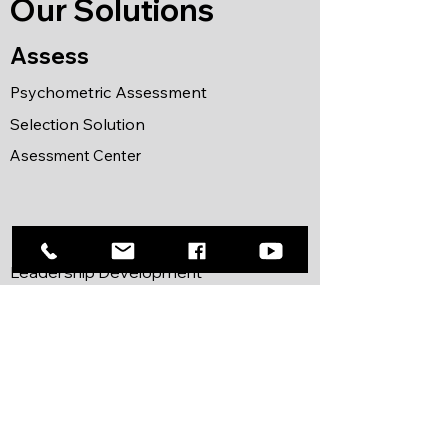
Our Solutions
Assess
Psychometric Assessment
Selection Solution
Asessment Center
Develop
Leadership Development
Executive Coaching
Team Development
Mind Programming
Neuroscience for Leader
Advise