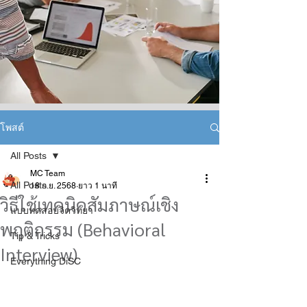
โพสต์
All Posts
MC Team
All Posts
18 ก.ย. 2568
ยาว 1 นาที
วิธีใช้เทคนิคสัมภาษณ์เชิง
แบบทดสอบจิตวิทยา
พฤติกรรม (Behavioral
Tip & Tricks
Interview)
Everything DiSC