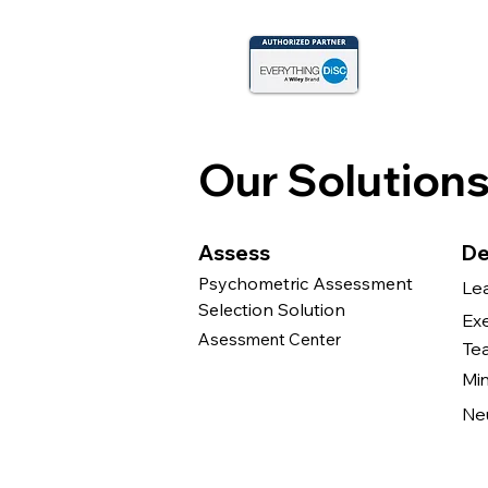
Our Solution
Assess
De
Psychometric Assessment
Le
Selection Solution
Ex
Asessment Center
Te
Mi
Ne