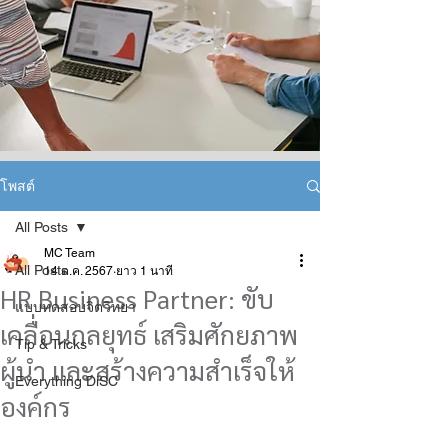
โพสต์
All Posts
MC Team
All Posts
14 ต.ค. 2567
ยาว 1 นาที
HR Business Partner: ขับ
แบบทดสอบจิตวิทยา
เคลื่อนกลยุทธ์ เสริมศักยภาพ
Tip & Tricks
ผู้นำ และสร้างความสำเร็จให้
Everything DiSC
องค์กร