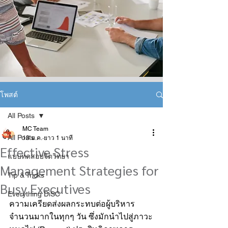
โพสต์
All Posts
MC Team
All Posts
13 ม.ค.
ยาว 1 นาที
Effective Stress
แบบทดสอบจิตวิทยา
Management Strategies for
Tip & Tricks
Busy Executives
Everything DiSC
ความเครียดส่งผลกระทบต่อผู้บริหาร
จำนวนมากในทุกๆ วัน ซึ่งมักนำไปสู่ภาวะ