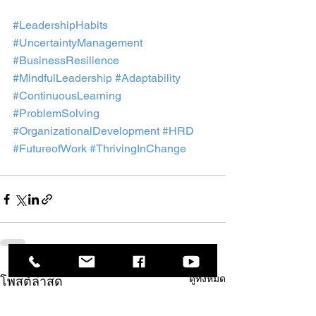
#LeadershipHabits
#UncertaintyManagement
#BusinessResilience
#MindfulLeadership
#Adaptability
#ContinuousLearning
#ProblemSolving
#OrganizationalDevelopment
#HRD
#FutureofWork
#ThrivingInChange
ดูทั้งหมด
โพสต์ล่าสุด