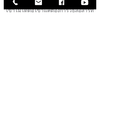
"ผมเคยคิดว่าลูกทีมดื้อ แต่ผมคิดผิด
เขาไม่ได้ดื้อ เขาแค่ต้องการวิธีสื่อสารที่
ต่างออกไป พอผมเข้าใจตรงนี้ และปรับ
วิธีพูด ทุกอย่างก็ดีขึ้น"
คุณวรพล
Wealth Customer Relationship
Manager
Meet Your
Instructor
กฤต เกิดบัณฑิต
Program Instructor |
M.I.S.S.CONSULT
ประสบการณ์ทำงานในธุรกิจระดับ