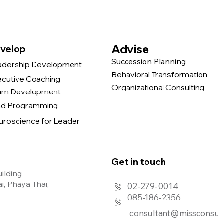
s
Advise
velop
Succession Planning
adership Development
Behavioral Transformation
ecutive Coaching
Organizational Consulting
am Development
nd Programming
uroscience for Leader
Get in touch​
uilding
, Phaya Thai,
02-279-0014
085-186-2356
consultant@missconsu