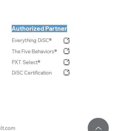
Authorized Partner
Everything DiSC®
The Five Behaviors®
PXT Select®
DiSC Certification
lt.com