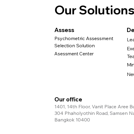
Our Solution
Assess
De
Psychometric Assessment
Le
Selection Solution
Ex
Asessment Center
Te
Mi
Ne
Our office
1401, 14th Floor, Vanit Place Aree B
304 Phaholyothin Road, Samsen Nai
Bangkok 10400