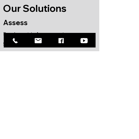
Our Solutions
Assess
Psychometric Assessment
Selection Solution
Asessment Center
Develop
Leadership Development
Executive Coaching
Team Development
Mind Programming
Neuroscience for Leader