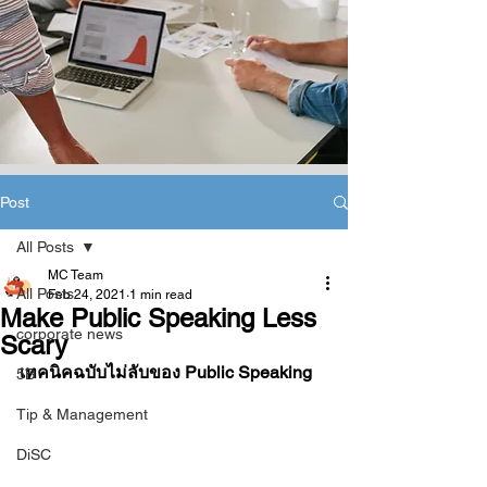
Post
All Posts
MC Team
All Posts
Feb 24, 2021
1 min read
Make Public Speaking Less
corporate news
Scary
เทคนิคฉบับไม่ลับของ Public Speaking
5B
Tip & Management
DiSC