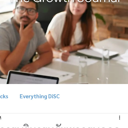
icks
Everything DiSC
ี