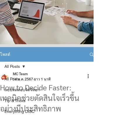
โพสต์
All Posts
MC Team
All Posts
14 ต.ค. 2567
ยาว 1 นาที
How to Decide Faster:
แบบทดสอบจิตวิทยา
เทคนิคช่วยตัดสินใจเร็วขึ้น
Tip & Tricks
อย่างมีประสิทธิภาพ
Everything DiSC