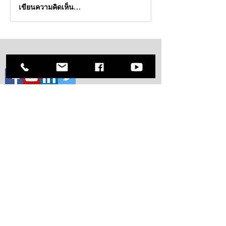
ทำไมคนฟังคุณแต่ไม่ทำตาม
Ego แบบไหน จำเป็
เขียนความคิดเห็น…
ACCREDITED &
CERTIFIED
Our Solutions
Assess