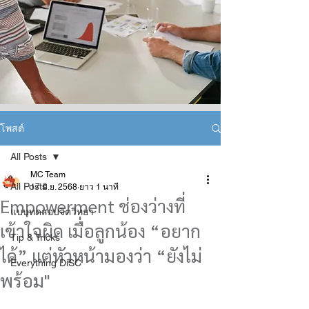
โพสต์
All Posts
MC Team
All Posts
17 มิ.ย. 2568
ยาว 1 นาที
Empowerment ช่องว่างที่
แบบทดสอบจิตวิทยา
เข้าใจผิด เมื่อลูกน้อง “อยาก
Tip & Tricks
ได้” แต่หัวหน้ามองว่า “ยังไม่
Everything DiSC
พร้อม"