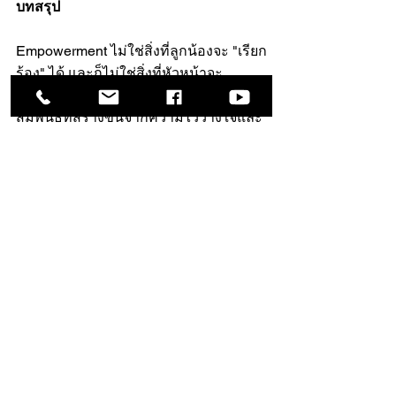
บทสรุป
Empowerment ไม่ใช่สิ่งที่ลูกน้องจะ "เรียก
ร้อง" ได้ และก็ไม่ใช่สิ่งที่หัวหน้าจะ 
"ประทาน" ให้ แต่เป็นผลลัพธ์ของความ
สัมพันธ์ที่สร้างขึ้นจากความไว้วางใจและ
การสื่อสารที่เปิดเผย
สำหรับลูกน้อง การได้มาซึ่ง 
Empowerment คือรางวัลของการพิสูจน์
ตัวเองว่ามีความสามารถและความรับผิด
ชอบที่คู่ควร และสำหรับหัวหน้า การมอบ 
Empowerment คือการลงทุนที่คุ้มค่าที่สุด
ในการพัฒนาคนและสร้างทีมที่แข็งแกร่ง 
เมื่อทั้งสองฝ่ายเข้าใจบทบาทและปรับมุม
มองเข้าหากัน ช่องว่างที่เคยมีก็จะแคบลง 
และ Empowerment ที่แท้จริงจึงจะเกิดขึ้น
ได้อย่างยั่งยืนในองค์กร.