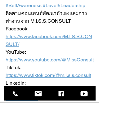
#SelfAwareness
#Level5Leadership
ติดตามคอนเทนต์พัฒนาตัวเองและการ
ทำงานจาก M.I.S.S.CONSULT
Facebook: 
https://www.facebook.com/M.I.S.S.CON
SULT/
YouTube: 
https://www.youtube.com/@MissConsult
TikTok: 
https://www.tiktok.com/@m.i.s.s.consult
LinkedIn: 
https://www.linkedin.com/company/miss
consult-co--ltd-