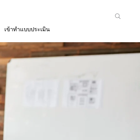
เข้าทำแบบประเมิน