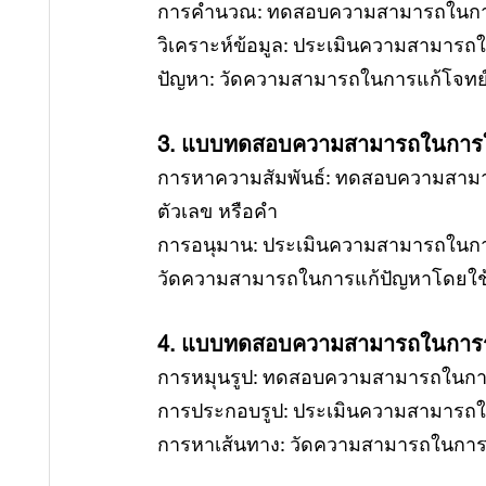
การคำนวณ: ทดสอบความสามารถในการ
วิเคราะห์ข้อมูล: ประเมินความสามาร
ปัญหา: วัดความสามารถในการแก้โจทย
3. แบบทดสอบความสามารถในการใช้
การหาความสัมพันธ์: ทดสอบความสามารถ
ตัวเลข หรือคำ
การอนุมาน: ประเมินความสามารถในการ
วัดความสามารถในการแก้ปัญหาโดยใช
4. แบบทดสอบความสามารถในการรับรู้
การหมุนรูป: ทดสอบความสามารถในกา
การประกอบรูป: ประเมินความสามารถ
การหาเส้นทาง: วัดความสามารถในกา