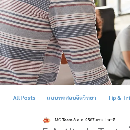
All Posts
แบบทดสอบจิตวิทยา
Tip & Tr
MC Team
8 ส.ค. 2567
ยาว 1 นาที