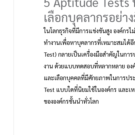
5 Aptitude Tests ที
เลือกบุคลากรอย่าง
ในโลกธุรกิจที่มีการแข่งขันสูง องค์ก
ทำงานเพื่อหาบุคลากรที่เหมาะสมได้อี
Test) กลายเป็นเครื่องมือสำคัญในกา
งาน ด้วยแบบทดสอบที่หลากหลาย องค์ก
และเลือกบุคคลที่มีศักยภาพในการประ
Test แบบใดที่นิยมใช้ในองค์กร และเห
ขององค์กรชั้นนำทั่วโลก