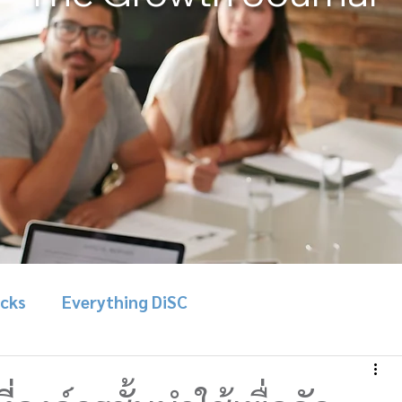
icks
Everything DiSC