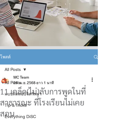
โพสต์
All Posts
MC Team
All Posts
26 เม.ย. 2568
ยาว 1 นาที
11 เคล็ด(ไม่)ลับการพูดในที่
แบบทดสอบจิตวิทยา
สาธารณะ ที่โรงเรียนไม่เคย
Tip & Tricks
สอน
Everything DiSC