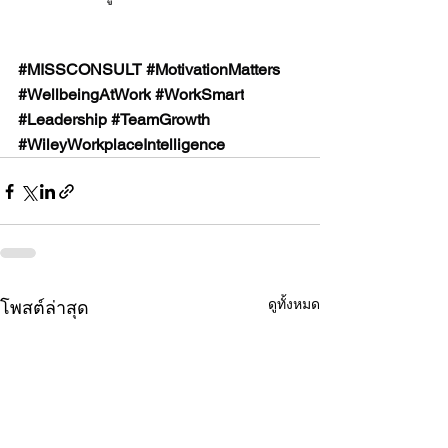
#MISSCONSULT
#MotivationMatters
#WellbeingAtWork
#WorkSmart
#Leadership
#TeamGrowth
#WileyWorkplaceIntelligence
ดูทั้งหมด
โพสต์ล่าสุด