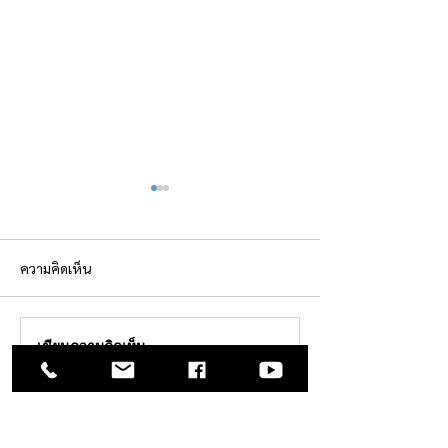
ความคิดเห็น
ทำไมคนฟังคุณแต่ไม่ทำตาม
Ego แบบไหน จำเป็
เขียนความคิดเห็น…