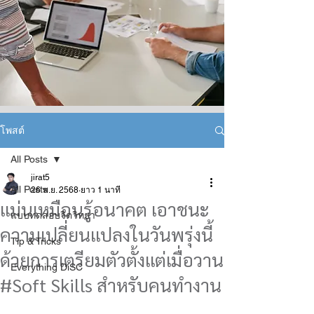
โพสต์
All Posts
jirat5
All Posts
26 พ.ย. 2568
ยาว 1 นาที
แม่นเหมือนรู้อนาคต เอาชนะ
แบบทดสอบจิตวิทยา
ความเปลี่ยนแปลงในวันพรุ่งนี้
Tip & Tricks
ด้วยการเตรียมตัวตั้งแต่เมื่อวาน
Everything DiSC
#Soft Skills สำหรับคนทำงาน