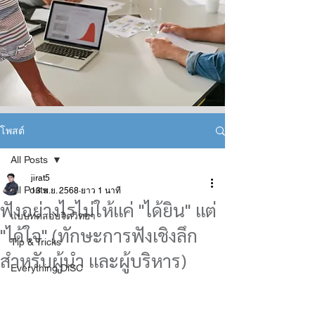
โพสต์
All Posts
jirat5
All Posts
13 พ.ย. 2568
ยาว 1 นาที
ฟังอย่างไรไม่ให้แค่ "ได้ยิน" แต่
แบบทดสอบจิตวิทยา
"ได้ใจ" (ทักษะการฟังเชิงลึก
Tip & Tricks
สำหรับผู้นำ และผู้บริหาร)
Everything DiSC