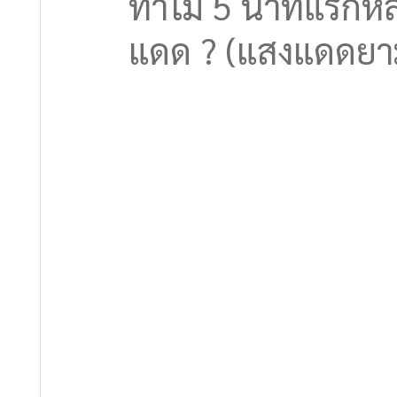
ทำไม 5 นาทีแรกหล
แดด ? (แสงแดดยามเช