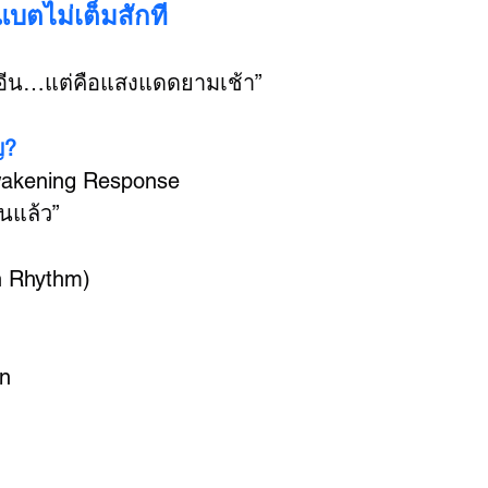
แบตไม่เต็มสักที
คาเฟอีน…แต่คือแสงแดดยามเช้า”
ญ?
wakening Response
่นแล้ว”
n Rhythm)
in