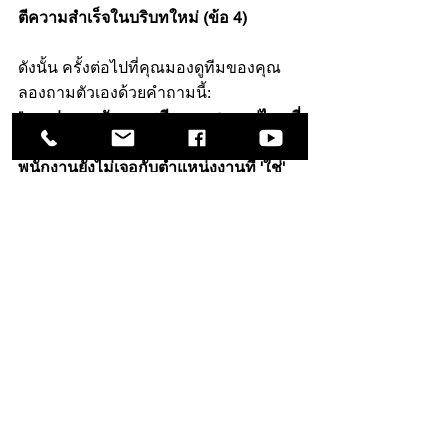
ตีความสำเร็จในบริบทใหม่ (ข้อ 4)
ดังนั้น ครั้งต่อไปที่คุณมองดูทีมของคุณ 
ลองถามตัวเองด้วยคำถามนี้:
"คุณค่าและศักยภาพอีกมหาศาลแค่ไหนที่
ซ่อนอยู่ในองค์กรของคุณ เพียงเพราะ
พนักงานยังไม่เจอกับตำแหน่งงานที่ 'ใช่' 
สำหรับพวกเขา?"
#BadHire
#Turnover
#Retention
#Onboarding
#TopPerformer
#HiringManager
ดูทั้งหมด
โพสต์ล่าสุด