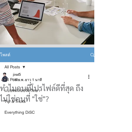
โพสต์
All Posts
jirat5
All Posts
16 ก.พ.
ยาว 1 นาที
ทำไมคนที่โปรไฟล์ดีที่สุด ถึง
แบบทดสอบจิตวิทยา
ไม่ใช่คนที่ "ใช่"?
Tip & Tricks
Everything DiSC