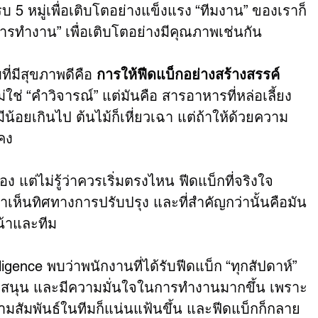
5 หมู่เพื่อเติบโตอย่างแข็งแรง “ทีมงาน” ของเราก็
ทำงาน” เพื่อเติบโตอย่างมีคุณภาพเช่นกัน
ี่มีสุขภาพดีคือ 
การให้ฟีดแบ็กอย่างสร้างสรรค์ 
่ใช่ “คำวิจารณ์” แต่มันคือ สารอาหารที่หล่อเลี้ยง
ีน้อยเกินไป ต้นไม้ก็เหี่ยวเฉา แต่ถ้าให้ด้วยความ
คง
ต่ไม่รู้ว่าควรเริ่มตรงไหน ฟีดแบ็กที่จริงใจ 
าเห็นทิศทางการปรับปรุง และที่สำคัญกว่านั้นคือมัน
น้าและทีม
igence พบว่าพนักงานที่ได้รับฟีดแบ็ก “ทุกสัปดาห์” 
สนับสนุน และมีความมั่นใจในการทำงานมากขึ้น เพราะ
วามสัมพันธ์ในทีมก็แน่นแฟ้นขึ้น และฟีดแบ็กก็กลาย