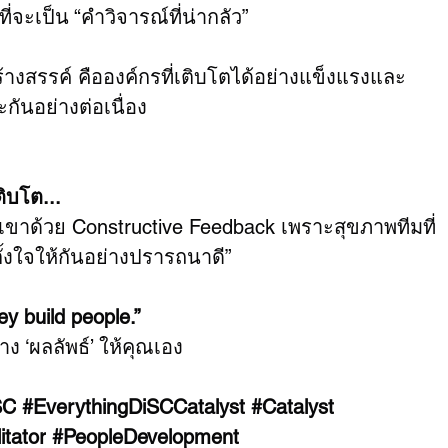
จะเป็น “คำวิจารณ์ที่น่ากลัว”
้างสรรค์ คือองค์กรที่เติบโตได้อย่างแข็งแรงและ
กันอย่างต่อเนื่อง
ิบโต...
เขาด้วย Constructive Feedback เพราะสุขภาพทีมที่
ตั้งใจให้กันอย่างปรารถนาดี”
ey build people.”
าง ‘ผลลัพธ์’ ให้คุณเอง
SC
#EverythingDiSCCatalyst
#Catalyst
itator
#PeopleDevelopment