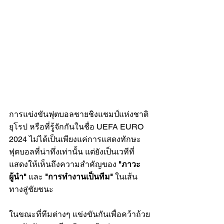
การแข่งขันฟุตบอลชายชิงแชมป์แห่งชาติ
ยุโรป หรือที่รู้จักกันในชื่อ UEFA EURO 
2024 ไม่ได้เป็นเพียงแค่การแสดงทักษะ
ฟุตบอลที่น่าทึ่งเท่านั้น แต่ยังเป็นเวทีที่
แสดงให้เห็นถึงความสำคัญของ 
"ภาวะ
ผู้นำ"
 และ 
"การทำงานเป็นทีม"
 ในเส้น
ทางสู่ชัยชนะ
ในขณะที่ทีมต่างๆ แข่งขันกันเพื่อคว้าถ้วย