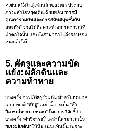
คเซ่น หนึ่งในผู้เล่นหลักของเขา ประสบ
ภาวะหัวใจหยุดเต้นเฉียบพลัน 
“การมี
คุณค่าร่วมกันและการสนับสนุนซึ่งกัน
และกัน”
 ช่วยให้ทีมผ่านพ้นสถานการณ์ที่
น่าตกใจนั้น และยังสามารถไปถึงรอบรอง
ชนะเลิศได้
5. ศัตรูและความขัด
แย้ง: ผลักดันและ
ความท้าทาย
บางครั้ง การมีศัตรูร่วมกัน สำหรับฟุตบอล
นานาชาติ 
“ศัตรู”
 เหล่านี้อาจเป็น 
“คำ
วิจารณ์จากภายนอก” 
โดยการวิจัยชี้ว่า
บางครั้ง 
“คำวิจารณ์”
 เหล่านี้สามารถเป็น 
“แรงผลักดัน” 
ให้ทีมแน่นแฟ้นขึ้น เพราะ