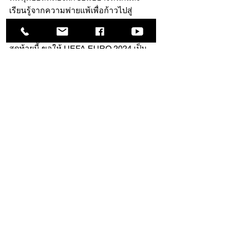
เรียนรู้จากความพ่ายแพ้เพื่อก้าวไปสู่
ชัยชนะ
สุดท้ายนี้ ขอให้ UEFA EURO 2024 เป็น
แรงบันดาลใจให้คุณและทีมงานของคุณ
มุ่งมั่นพัฒนาศักยภาพและบรรลุเป้าหมาย
ร่วมกันอย่างเต็มกำลัง
Source
The Conversation — Euro 2024: five 
team-building theories that could 
decide the tournament